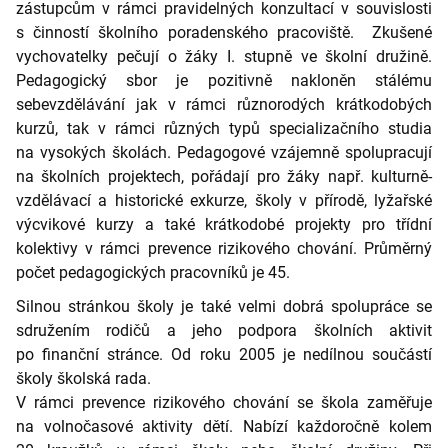
zástupcům v rámci pravidelných konzultací v souvislosti
s činností školního poradenského pracoviště. Zkušené
vychovatelky pečují o žáky I. stupně ve školní družině.
Pedagogický sbor je pozitivně nakloněn stálému
sebevzdělávání jak v rámci různorodých krátkodobých
kurzů, tak v rámci různých typů specializačního studia
na vysokých školách. Pedagogové vzájemně spolupracují
na školních projektech, pořádají pro žáky např. kulturně-
vzdělávací a historické exkurze, školy v přírodě, lyžařské
výcvikové kurzy a také krátkodobé projekty pro třídní
kolektivy v rámci prevence rizikového chování. Průměrný
počet pedagogických pracovníků je 45.
Silnou stránkou školy je také velmi dobrá spolupráce se
sdružením rodičů a jeho podpora školních aktivit
po finanční stránce. Od roku 2005 je nedílnou součástí
školy školská rada.
V rámci prevence rizikového chování se škola zaměřuje
na volnočasové aktivity dětí. Nabízí každoročně kolem