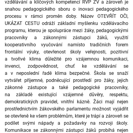
vzdělávání a klíčových kompetencí RVP ZV a zároveň je
snahou pedagogického sboru o inovaci pedagogického
procesu v rámci proměn doby. Název OTEVŘÍT OČI,
UKÁZAT CESTU odráží základní myšlenku vzdělávacího
programu, kterou je spolupráce mezi žáky, pedagogickými
pracovníky a zákonnými zástupci žáků, využití
kooperativního vyučování namísto tradičních forem
frontální výuky, otevřenost školy veřejnosti, pozitivní
a tvořivé klima důležité pro vzájemnou komunikaci,
invenci, zodpovědnost, chuť ke vzdělávání se
a v neposlední řadě klima bezpečné. Škola se snaží
vytvářet příjemné, podněcující prostředí pro žáky, jejich
zákonné zástupce a také pedagogické pracovníky,
na základě existující vzájemné důvěry, respektu,
demokratických pravidel, vnitřní kázně. Žáci mají nejen
prostřednictvím žákovského parlamentu možnost vyjádřit
se otevřeně ke všem problémům, které je trápí a zároveň se
podílet svými nápady a požadavky na rozvoji školy.
Komunikace se zákonnými zástupci žáků probíhá nejen