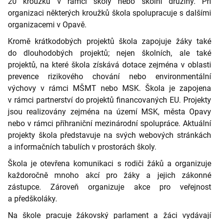
20 kroužků v rámci školy nebo školní družiny. Při
organizaci některých kroužků škola spolupracuje s dalšími
organizacemi v Opavě.
Kromě krátkodobých projektů škola zapojuje žáky také
do dlouhodobých projektů; nejen školních, ale také
projektů, na které škola získává dotace zejména v oblasti
prevence rizikového chování nebo environmentální
výchovy v rámci MŠMT nebo MSK. Škola je zapojena
v rámci partnerství do projektů financovaných EU. Projekty
jsou realizovány zejména na území MSK, města Opavy
nebo v rámci příhraniční mezinárodní spolupráce. Aktuální
projekty škola představuje na svých webových stránkách
a informačních tabulích v prostorách školy.
Škola je otevřena komunikaci s rodiči žáků a organizuje
každoročně mnoho akcí pro žáky a jejich zákonné
zástupce. Zároveň organizuje akce pro veřejnost
a předškoláky.
Na škole pracuje žákovský parlament a žáci vydávají