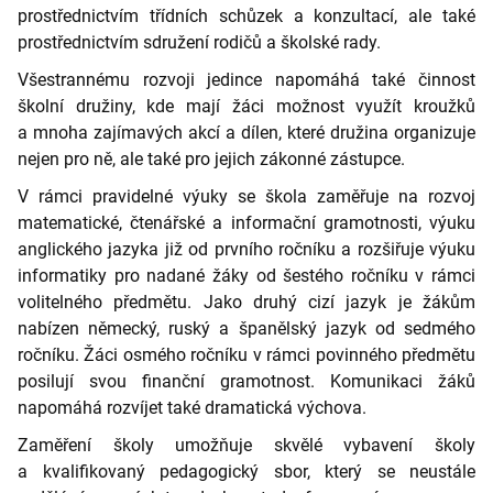
prostřednictvím třídních schůzek a konzultací, ale také
prostřednictvím sdružení rodičů a školské rady.
Všestrannému rozvoji jedince napomáhá také činnost
školní družiny, kde mají žáci možnost využít kroužků
a mnoha zajímavých akcí a dílen, které družina organizuje
nejen pro ně, ale také pro jejich zákonné zástupce.
V rámci pravidelné výuky se škola zaměřuje na rozvoj
matematické, čtenářské a informační gramotnosti, výuku
anglického jazyka již od prvního ročníku a rozšiřuje výuku
informatiky pro nadané žáky od šestého ročníku v rámci
volitelného předmětu. Jako druhý cizí jazyk je žákům
nabízen německý, ruský a španělský jazyk od sedmého
ročníku. Žáci osmého ročníku v rámci povinného předmětu
posilují svou finanční gramotnost. Komunikaci žáků
napomáhá rozvíjet také dramatická výchova.
Zaměření školy umožňuje skvělé vybavení školy
a kvalifikovaný pedagogický sbor, který se neustále