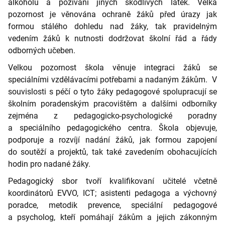
alkoholu a požívání jiných škodlivých látek. Velká
pozornost je věnována ochraně žáků před úrazy jak
formou stálého dohledu nad žáky, tak pravidelným
vedením žáků k nutnosti dodržovat školní řád a řády
odborných učeben.
Velkou pozornost škola věnuje integraci žáků se
speciálními vzdělávacími potřebami a nadaným žákům. V
souvislosti s péčí o tyto žáky pedagogové spolupracují se
školním poradenským pracovištěm a dalšími odborníky
zejména z pedagogicko-psychologické poradny
a speciálního pedagogického centra. Škola objevuje,
podporuje a rozvíjí nadání žáků, jak formou zapojení
do soutěží a projektů, tak také zavedením obohacujících
hodin pro nadané žáky.
Pedagogický sbor tvoří kvalifikovaní učitelé včetně
koordinátorů EVVO, ICT; asistenti pedagoga a výchovný
poradce, metodik prevence, speciální pedagogové
a psycholog, kteří pomáhají žákům a jejich zákonným