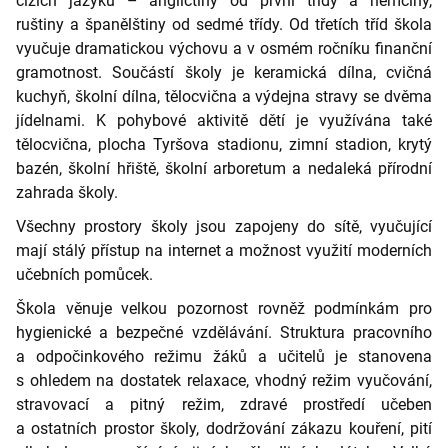
cizích jazyků – angličtiny od první třídy a němčiny,
ruštiny a španělštiny od sedmé třídy. Od třetích tříd škola
vyučuje dramatickou výchovu a v osmém ročníku finanční
gramotnost. Součástí školy je keramická dílna, cvičná
kuchyň, školní dílna, tělocvična a výdejna stravy se dvěma
jídelnami. K pohybové aktivitě dětí je využívána také
tělocvična, plocha Tyršova stadionu, zimní stadion, krytý
bazén, školní hřiště, školní arboretum a nedaleká přírodní
zahrada školy.
Všechny prostory školy jsou zapojeny do sítě, vyučující
mají stálý přístup na internet a možnost využití moderních
učebních pomůcek.
Škola věnuje velkou pozornost rovněž podmínkám pro
hygienické a bezpečné vzdělávání. Struktura pracovního
a odpočinkového režimu žáků a učitelů je stanovena
s ohledem na dostatek relaxace, vhodný režim vyučování,
stravovací a pitný režim, zdravé prostředí učeben
a ostatních prostor školy, dodržování zákazu kouření, pití