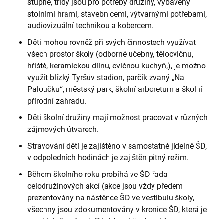
stupně, třídy jsou pro potřeby družiny, vybaveny
stolními hrami, stavebnicemi, výtvarnými potřebami,
audiovizuální technikou a kobercem.
Děti mohou rovněž při svých činnostech využívat
všech prostor školy (odborné učebny, tělocvičnu,
hřiště, keramickou dílnu, cvičnou kuchyň,), je možno
využít blízký Tyršův stadion, parčík zvaný „Na
Paloučku“, městský park, školní arboretum a školní
přírodní zahradu.
Děti školní družiny mají možnost pracovat v různých
zájmových útvarech.
Stravování dětí je zajištěno v samostatné jídelně ŠD,
v odpoledních hodinách je zajištěn pitný režim.
Během školního roku probíhá ve ŠD řada
celodružinových akcí (akce jsou vždy předem
prezentovány na nástěnce ŠD ve vestibulu školy,
všechny jsou zdokumentovány v kronice ŠD, která je