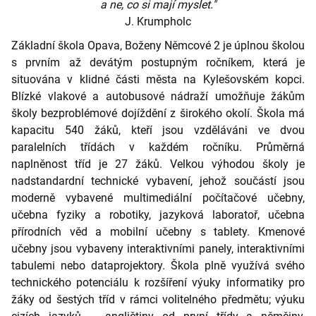
a ne, co si mají myslet."
J. Krumpholc
Základní škola Opava, Boženy Němcové 2 je úplnou školou
s prvním až devátým postupným ročníkem, která je
situována v klidné části města na Kylešovském kopci.
Blízké vlakové a autobusové nádraží umožňuje žákům
školy bezproblémové dojíždění z širokého okolí. Škola má
kapacitu 540 žáků, kteří jsou vzděláváni ve dvou
paralelních třídách v každém ročníku. Průměrná
naplněnost tříd je 27 žáků. Velkou výhodou školy je
nadstandardní technické vybavení, jehož součástí jsou
moderně vybavené multimediální počítačové učebny,
učebna fyziky a robotiky, jazyková laboratoř, učebna
přírodních věd a mobilní učebny s tablety. Kmenové
učebny jsou vybaveny interaktivními panely, interaktivními
tabulemi nebo dataprojektory. Škola plně využívá svého
technického potenciálu k rozšíření výuky informatiky pro
žáky od šestých tříd v rámci volitelného předmětu; výuku