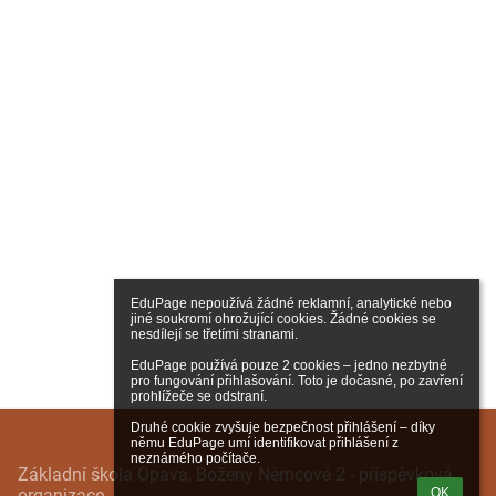
EduPage nepoužívá žádné reklamní, analytické nebo 
jiné soukromí ohrožující cookies. Žádné cookies se 
nesdílejí se třetími stranami.

EduPage používá pouze 2 cookies – jedno nezbytné 
pro fungování přihlašování. Toto je dočasné, po zavření 
prohlížeče se odstraní.

Druhé cookie zvyšuje bezpečnost přihlášení – díky 
němu EduPage umí identifikovat přihlášení z 
neznámého počítače.
Základní škola Opava, Boženy Němcové 2 - příspěvková
organizace
OK