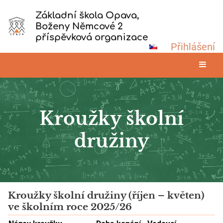
Základní škola Opava,
Boženy Němcové 2
příspěvková organizace
Přihlášení
Kroužky školní
družiny
Kroužky
Kroužky školní družiny (říjen – květen)
ve školním roce 2025/26
školní
družiny