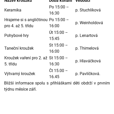
Název kroužku
Doba konání
Vedoucí
Po 15:00 –
Keramika
p. Stuchlíková
16:30
Hrajeme si s angličtinou
Po 15:00 –
p. Weinholdová
pro 4. až 5. třídu
16:00
Út 15:00 –
Pohybové hry
p. Lenartová
15:45
St 15:00 –
Taneční kroužek
p. Thimelová
16:00
Kroužek vaření pro 2. až
St 15:00 –
p. Hlaváčková
5. třídu
16:30
Čt 15.00 –
Výtvarný kroužek
p. Pavlíčková.
16.45
Bližší informace spolu s přihláškami děti obdrží v prvním
týdnu měsíce září.