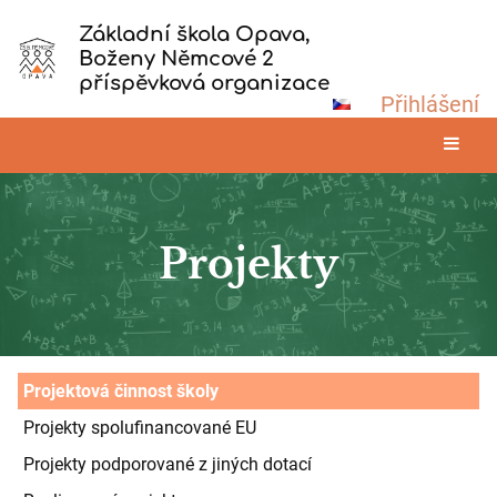
Základní škola Opava,
Boženy Němcové 2
příspěvková organizace
Přihlášení
Projekty
Projekty
Projektová činnost školy
Projekty spolufinancované EU
Projekty podporované z jiných dotací