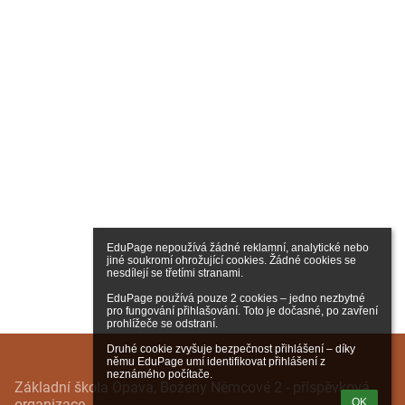
EduPage nepoužívá žádné reklamní, analytické nebo 
jiné soukromí ohrožující cookies. Žádné cookies se 
nesdílejí se třetími stranami.

EduPage používá pouze 2 cookies – jedno nezbytné 
pro fungování přihlašování. Toto je dočasné, po zavření 
prohlížeče se odstraní.

Druhé cookie zvyšuje bezpečnost přihlášení – díky 
němu EduPage umí identifikovat přihlášení z 
neznámého počítače.
Základní škola Opava, Boženy Němcové 2 - příspěvková
organizace
OK