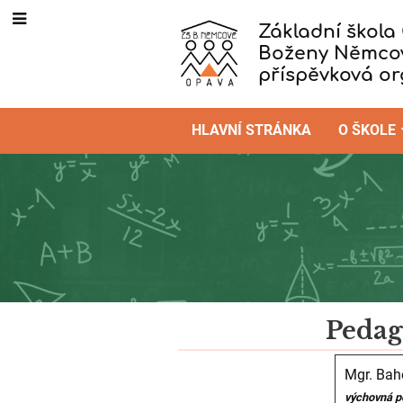
Základní škola
Boženy Němco
příspěvková o
HLAVNÍ STRÁNKA
O ŠKOLE
Pedagogický
Pedag
sbor
Mgr. Bah
výchovná p