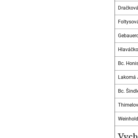
Dračkov
Foltysov
Gebauero
Hlaváčko
Bc. Honi
Lakomá 
Bc. Šind
Thimelov
Weinhol
Vych