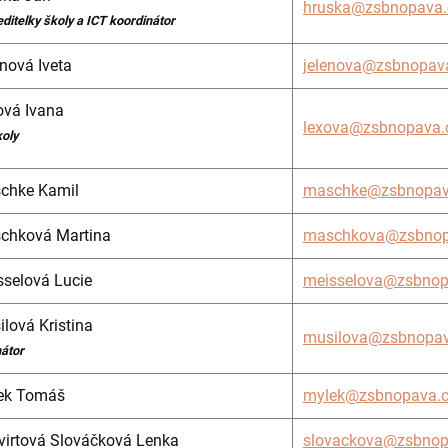
hruska@zsbnopava.
ditelky školy a ICT koordinátor
nová Iveta
jelenova@zsbnopav
ová Ivana
lexova@zsbnopava.
koly
chke Kamil
maschke@zsbnopav
chková Martina
maschkova@zsbnop
sselová Lucie
meisselova@zsbnop
lová Kristina
musilova@zsbnopav
nátor
ek Tomáš
mylek@zsbnopava.
virtová Slováčková Lenka
slovackova@zsbnop