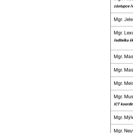
zástupce ře
Mgr. Jele
Mgr. Lex
ředitelka š
Mgr. Mas
Mgr. Mas
Mgr. Mei
Mgr. Musi
ICT koordi
Mgr. Mýl
Mgr. Neu