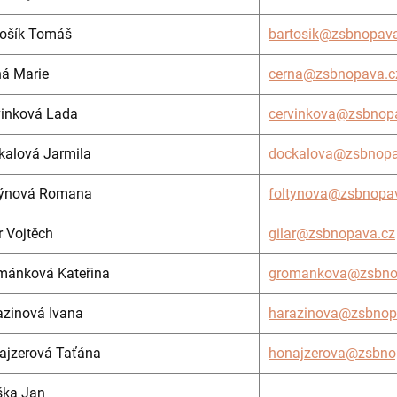
tošík Tomáš
bartosik@zsbnopava
ná Marie
cerna@zsbnopava.c
vinková Lada
cervinkova@zsbnop
kalová Jarmila
dockalova@zsbnopa
týnová Romana
foltynova@zsbnopa
r Vojtěch
gilar@zsbnopava.cz
mánková Kateřina
gromankova@zsbno
azinová Ivana
harazinova@zsbnop
ajzerová Taťána
honajzerova@zsbno
ška Jan