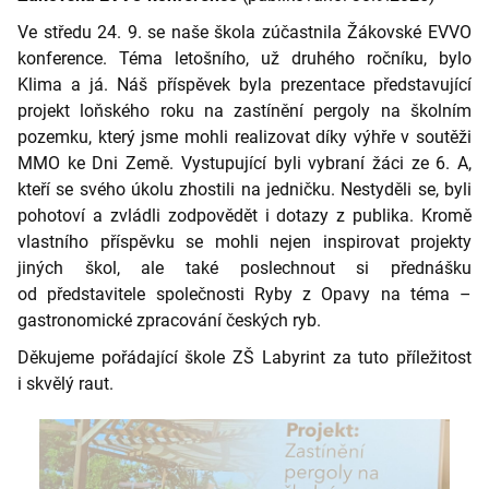
Ve středu 24. 9. se naše škola zúčastnila Žákovské EVVO
konference. Téma letošního, už druhého ročníku, bylo
Klima a já. Náš příspěvek byla prezentace představující
projekt loňského roku na zastínění pergoly na školním
pozemku, který jsme mohli realizovat díky výhře v soutěži
MMO ke Dni Země. Vystupující byli vybraní žáci ze 6. A,
kteří se svého úkolu zhostili na jedničku. Nestyděli se, byli
pohotoví a zvládli zodpovědět i dotazy z publika. Kromě
vlastního příspěvku se mohli nejen inspirovat projekty
jiných škol, ale také poslechnout si přednášku
od představitele společnosti Ryby z Opavy na téma –
gastronomické zpracování českých ryb.
Děkujeme pořádající škole ZŠ Labyrint za tuto příležitost
i skvělý raut.