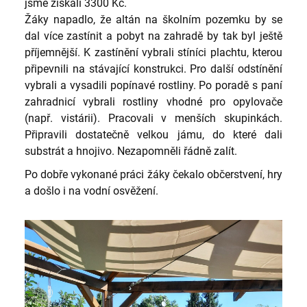
jsme získali 3300 Kč.
Žáky napadlo, že altán na školním pozemku by se
dal více zastínit a pobyt na zahradě by tak byl ještě
příjemnější. K zastínění vybrali stíníci plachtu, kterou
připevnili na stávající konstrukci. Pro další odstínění
vybrali a vysadili popínavé rostliny. Po poradě s paní
zahradnicí vybrali rostliny vhodné pro opylovače
(např. vistárii). Pracovali v menších skupinkách.
Připravili dostatečně velkou jámu, do které dali
substrát a hnojivo. Nezapomněli řádně zalít.
Po dobře vykonané práci žáky čekalo občerstvení, hry
a došlo i na vodní osvěžení.