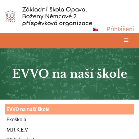
Základní škola Opava,
Boženy Němcové 2
příspěvková organizace
Přihlášení
EVVO na naší škole
EVVO
EVVO na naší škole
na
Ekoškola
naší
M.R.K.E.V.
škole