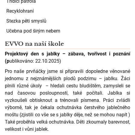
Třídící patrola
Recyklohraní
Stezka pěti smyslů
Učebna pod širým nebem
EVVO na naší škole
Projektový den s jablky – zábava, tvořivost i poznání
(p
ublikováno: 22.10.2025)
Pro naše prvňáčky jsme si připravili dopoledne věnované
jednomu z nejznámějších plodů podzimu – jablku. Žáci
plnili různé úkoly – hledali cestu bludištěm, zamysleli se
nad časovou posloupností, také počítali. Jablka si
vyzkoušeli obtisknout a trénovali písmena. Práci zvládli
výborně, tak je čekala ochutnávka čerstvého jablečného
moštu (zjistili co vše se s jablky děje, než se mohou napít )
Také proběhla velká ochutnávka. Děti zkoumaly barevnost,
velikost i vůni jablek.