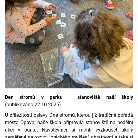
Den stromů v parku – stanoviště naší školy
(publikováno
22.10.2025)
U příležitosti oslavy Dne stromů, kterou již tradičně pořádá
město Opava, naše škola připravila stanoviště na nedělní
akci v parku. Návštěvníci si mohli vyzkoušet úkoly
zaměřené na rozvoj logického myšlení, obratnosti a také si