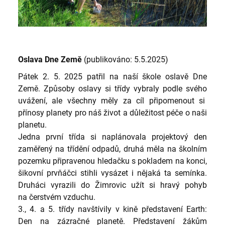
Oslava Dne Země
(publikováno: 5.5.2025)
Pátek 2. 5. 2025 patřil na naší škole oslavě Dne
Země. Způsoby oslavy si třídy vybraly podle svého
uvážení, ale všechny měly za cíl připomenout si
přínosy planety pro náš život a důležitost péče o naši
planetu.
Jedna první třída si naplánovala projektový den
zaměřený na třídění odpadů, druhá měla na školním
pozemku připravenou hledačku s pokladem na konci,
šikovní prvňáčci stihli vysázet i nějaká ta semínka.
Druháci vyrazili do Žimrovic užít si hravý pohyb
na čerstvém vzduchu.
3., 4. a 5. třídy navštívily v kině představení Earth:
Den na zázračné planetě. Představení žákům