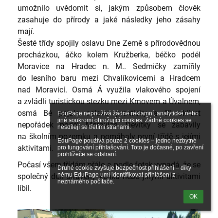
umožnilo uvědomit si, jakým způsobem člověk
zasahuje do přírody a jaké následky jeho zásahy
mají.
Šesté třídy spojily oslavu Dne Země s přírodovědnou
procházkou, áčko kolem Kružberka, béčko podél
Moravice na Hradec n. M.. Sedmičky zamířily
do lesního baru mezi Chvalíkovicemi a Hradcem
nad Moravicí. Osmá Á využila vlakového spojení
a zvládli turistickou stezku mezi Krnovem a Úvalnem,
osmá Bé pojala oslavu prakticky a šli uklízet
EduPage nepoužívá žádné reklamní, analytické nebo 
jiné soukromí ohrožující cookies. Žádné cookies se 
nepořádek podél Moravice. Devítky se zabavily
nesdílejí se třetími stranami.

na školním pozemku a pomáhaly první třídě s jejími
EduPage používá pouze 2 cookies – jedno nezbytné 
aktivitami.
pro fungování přihlašování. Toto je dočasné, po zavření 
prohlížeče se odstraní.

Počasí všem třídám přálo a podle fotek vypadá, že se
Druhé cookie zvyšuje bezpečnost přihlášení – díky 
němu EduPage umí identifikovat přihlášení z 
společný den strávený venku nebo jinými aktivitami
neznámého počítače.
líbil.
OK