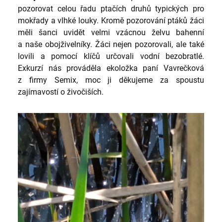
pozorovat celou řadu ptačích druhů typických pro
mokřady a vlhké louky. Kromě pozorování ptáků žáci
měli šanci uvidět velmi vzácnou želvu bahenní
a naše obojživelníky. Žáci nejen pozorovali, ale také
lovili a pomocí klíčů určovali vodní bezobratlé.
Exkurzí nás prováděla ekoložka paní Vavrečková
z firmy Semix, moc ji děkujeme za spoustu
zajímavostí o živočiších.