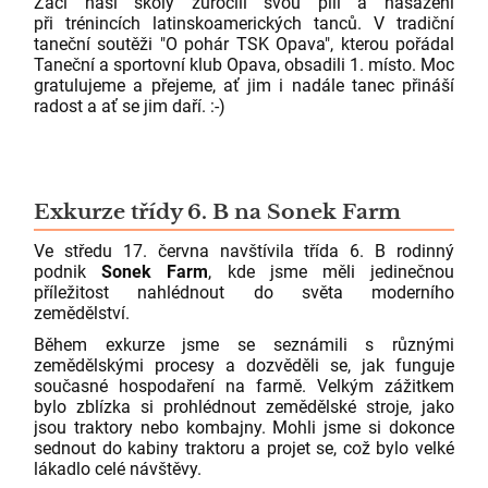
Žáci naší školy zúročili svou píli a nasazení
při trénincích latinskoamerických tanců. V tradiční
taneční soutěži "O pohár TSK Opava", kterou pořádal
Taneční a sportovní klub Opava, obsadili 1. místo. Moc
gratulujeme a přejeme, ať jim i nadále tanec přináší
radost a ať se jim daří. :-)
Exkurze třídy 6. B na Sonek Farm
Ve středu 17. června navštívila třída 6. B rodinný
podnik
Sonek Farm
, kde jsme měli jedinečnou
příležitost nahlédnout do světa moderního
zemědělství.
Během exkurze jsme se seznámili s různými
zemědělskými procesy a dozvěděli se, jak funguje
současné hospodaření na farmě. Velkým zážitkem
bylo zblízka si prohlédnout zemědělské stroje, jako
jsou traktory nebo kombajny. Mohli jsme si dokonce
sednout do kabiny traktoru a projet se, což bylo velké
lákadlo celé návštěvy.