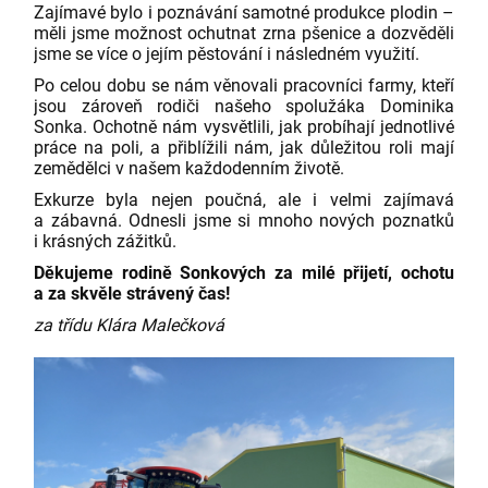
Zajímavé bylo i poznávání samotné produkce plodin –
měli jsme možnost ochutnat zrna pšenice a dozvěděli
jsme se více o jejím pěstování i následném využití.
Po celou dobu se nám věnovali pracovníci farmy, kteří
jsou zároveň rodiči našeho spolužáka Dominika
Sonka. Ochotně nám vysvětlili, jak probíhají jednotlivé
práce na poli, a přiblížili nám, jak důležitou roli mají
zemědělci v našem každodenním životě.
Exkurze byla nejen poučná, ale i velmi zajímavá
a zábavná. Odnesli jsme si mnoho nových poznatků
i krásných zážitků.
Děkujeme rodině Sonkových za milé přijetí, ochotu
a za skvěle strávený čas!
za třídu Klára Malečková