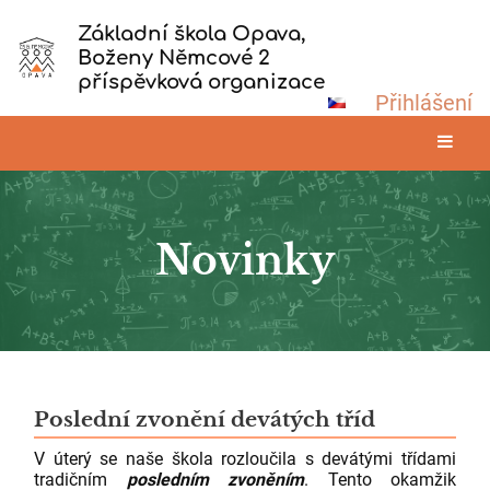
Základní škola Opava,
Boženy Němcové 2
příspěvková organizace
Přihlášení
Novinky
Novinky
Poslední zvonění devátých tříd
V úterý se naše škola rozloučila s devátými třídami
tradičním
posledním zvoněním
. Tento okamžik