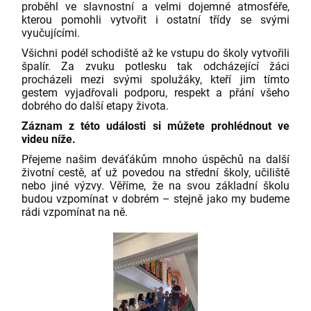
proběhl ve slavnostní a velmi dojemné atmosféře,
kterou pomohli vytvořit i ostatní třídy se svými
vyučujícími.
Všichni podél schodiště až ke vstupu do školy vytvořili
špalír. Za zvuku potlesku tak odcházející žáci
procházeli mezi svými spolužáky, kteří jim tímto
gestem vyjadřovali podporu, respekt a přání všeho
dobrého do další etapy života.
Záznam z této události si můžete prohlédnout ve
videu níže.
Přejeme našim deváťákům mnoho úspěchů na další
životní cestě, ať už povedou na střední školy, učiliště
nebo jiné výzvy. Věříme, že na svou základní školu
budou vzpomínat v dobrém – stejně jako my budeme
rádi vzpomínat na ně.