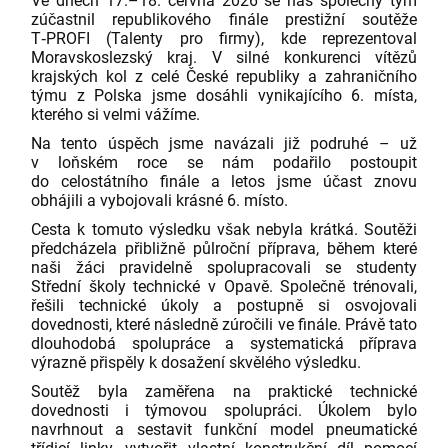
Ve dnech 17.–18. června 2026 se náš společný tým
zúčastnil republikového finále prestižní soutěže
T‑PROFI (Talenty pro firmy), kde reprezentoval
Moravskoslezský kraj. V silné konkurenci vítězů
krajských kol z celé České republiky a zahraničního
týmu z Polska jsme dosáhli vynikajícího 6. místa,
kterého si velmi vážíme.
Na tento úspěch jsme navázali již podruhé – už
v loňském roce se nám podařilo postoupit
do celostátního finále a letos jsme účast znovu
obhájili a vybojovali krásné 6. místo.
Cesta k tomuto výsledku však nebyla krátká. Soutěži
předcházela přibližně půlroční příprava, během které
naši žáci pravidelně spolupracovali se studenty
Střední školy technické v Opavě. Společně trénovali,
řešili technické úkoly a postupně si osvojovali
dovednosti, které následně zúročili ve finále. Právě tato
dlouhodobá spolupráce a systematická příprava
výrazně přispěly k dosažení skvělého výsledku.
Soutěž byla zaměřena na praktické technické
dovednosti i týmovou spolupráci. Úkolem bylo
navrhnout a sestavit funkční model pneumatické