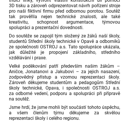
třídicí linky, vytvořit vlastní konstrukční díl pomocí
3D tisku a zároveň odprezentovat návrh pořízení stroje
pro naši fiktivní firmu před odbornou porotou. Soutěž
tak prověřila nejen technické znalosti, ale také
kreativitu, schopnost argumentace, týmovou
spolupráci a prezentační dovednosti.
Do soutěže se zapojil tým složený ze žáků naší školy,
studentů Střední školy technické v Opavě a odborníků
ze společnosti OSTROJ a.s. Tato spolupráce ukázala,
jak důležité je propojení základního, středního
vzdělávání i praxe.
Velké poděkování patří především našim žákům –
Aničce, Jonatanovi a Jakubovi – za jejich nasazení,
zodpovědný přístup a vzornou reprezentaci školy.
Zároveň děkujeme studentům a pedagogům Střední
školy technické, Opava, i společnosti OSTROJ a.s.
za odborné vedení, podporu a spolupráci při přípravě
na soutěž.
Jsme hrdí, že jsme mohli být součástí tohoto úspěchu,
a všem členům týmu děkujeme za skvělou
reprezentaci školy i celého regionu.