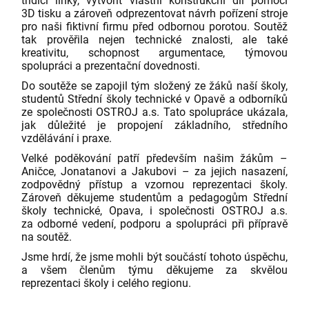
třídicí linky, vytvořit vlastní konstrukční díl pomocí
3D tisku a zároveň odprezentovat návrh pořízení stroje
pro naši fiktivní firmu před odbornou porotou. Soutěž
tak prověřila nejen technické znalosti, ale také
kreativitu, schopnost argumentace, týmovou
spolupráci a prezentační dovednosti.
Do soutěže se zapojil tým složený ze žáků naší školy,
studentů Střední školy technické v Opavě a odborníků
ze společnosti OSTROJ a.s. Tato spolupráce ukázala,
jak důležité je propojení základního, středního
vzdělávání i praxe.
Velké poděkování patří především našim žákům –
Aničce, Jonatanovi a Jakubovi – za jejich nasazení,
zodpovědný přístup a vzornou reprezentaci školy.
Zároveň děkujeme studentům a pedagogům Střední
školy technické, Opava, i společnosti OSTROJ a.s.
za odborné vedení, podporu a spolupráci při přípravě
na soutěž.
Jsme hrdí, že jsme mohli být součástí tohoto úspěchu,
a všem členům týmu děkujeme za skvělou
reprezentaci školy i celého regionu.