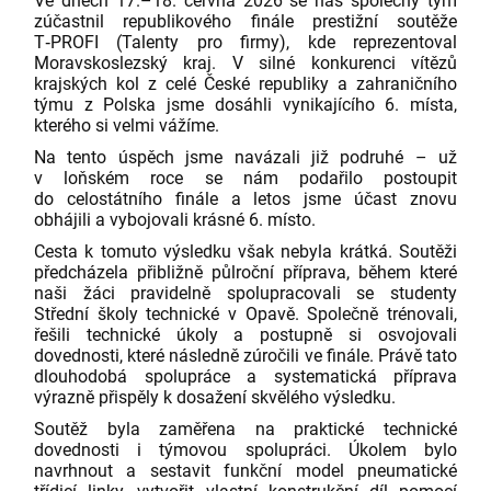
Ve dnech 17.–18. června 2026 se náš společný tým
zúčastnil republikového finále prestižní soutěže
T‑PROFI (Talenty pro firmy), kde reprezentoval
Moravskoslezský kraj. V silné konkurenci vítězů
krajských kol z celé České republiky a zahraničního
týmu z Polska jsme dosáhli vynikajícího 6. místa,
kterého si velmi vážíme.
Na tento úspěch jsme navázali již podruhé – už
v loňském roce se nám podařilo postoupit
do celostátního finále a letos jsme účast znovu
obhájili a vybojovali krásné 6. místo.
Cesta k tomuto výsledku však nebyla krátká. Soutěži
předcházela přibližně půlroční příprava, během které
naši žáci pravidelně spolupracovali se studenty
Střední školy technické v Opavě. Společně trénovali,
řešili technické úkoly a postupně si osvojovali
dovednosti, které následně zúročili ve finále. Právě tato
dlouhodobá spolupráce a systematická příprava
výrazně přispěly k dosažení skvělého výsledku.
Soutěž byla zaměřena na praktické technické
dovednosti i týmovou spolupráci. Úkolem bylo
navrhnout a sestavit funkční model pneumatické