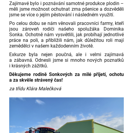
Zajímavé bylo i poznávání samotné produkce plodin –
měli jsme možnost ochutnat zrna pšenice a dozvěděli
jsme se více o jejím pěstování i následném využití.
Po celou dobu se nám věnovali pracovníci farmy, kteří
jsou zároveň rodiči našeho spolužáka Dominika
Sonka. Ochotně nám vysvětlili, jak probíhají jednotlivé
práce na poli, a přiblížili nám, jak důležitou roli mají
zemědělci v našem každodenním životě.
Exkurze byla nejen poučná, ale i velmi zajímavá
a zábavná. Odnesli jsme si mnoho nových poznatků
i krásných zážitků.
Děkujeme rodině Sonkových za milé přijetí, ochotu
a za skvěle strávený čas!
za třídu Klára Malečková