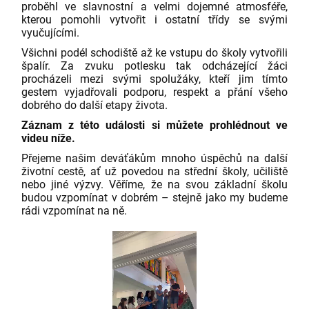
proběhl ve slavnostní a velmi dojemné atmosféře,
kterou pomohli vytvořit i ostatní třídy se svými
vyučujícími.
Všichni podél schodiště až ke vstupu do školy vytvořili
špalír. Za zvuku potlesku tak odcházející žáci
procházeli mezi svými spolužáky, kteří jim tímto
gestem vyjadřovali podporu, respekt a přání všeho
dobrého do další etapy života.
Záznam z této události si můžete prohlédnout ve
videu níže.
Přejeme našim deváťákům mnoho úspěchů na další
životní cestě, ať už povedou na střední školy, učiliště
nebo jiné výzvy. Věříme, že na svou základní školu
budou vzpomínat v dobrém – stejně jako my budeme
rádi vzpomínat na ně.