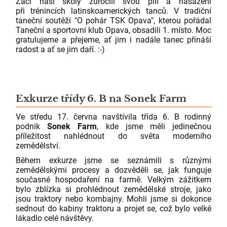
Žáci naší školy zúročili svou píli a nasazení
při trénincích latinskoamerických tanců. V tradiční
taneční soutěži "O pohár TSK Opava", kterou pořádal
Taneční a sportovní klub Opava, obsadili 1. místo. Moc
gratulujeme a přejeme, ať jim i nadále tanec přináší
radost a ať se jim daří. :-)
Exkurze třídy 6. B na Sonek Farm
Ve středu 17. června navštívila třída 6. B rodinný
podnik
Sonek Farm
, kde jsme měli jedinečnou
příležitost nahlédnout do světa moderního
zemědělství.
Během exkurze jsme se seznámili s různými
zemědělskými procesy a dozvěděli se, jak funguje
současné hospodaření na farmě. Velkým zážitkem
bylo zblízka si prohlédnout zemědělské stroje, jako
jsou traktory nebo kombajny. Mohli jsme si dokonce
sednout do kabiny traktoru a projet se, což bylo velké
lákadlo celé návštěvy.