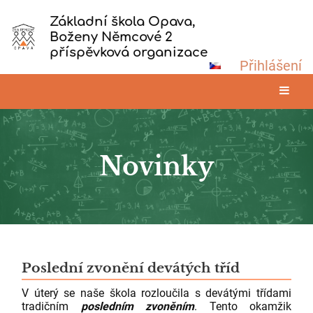
Základní škola Opava,
Boženy Němcové 2
příspěvková organizace
Přihlášení
Novinky
Novinky
Poslední zvonění devátých tříd
V úterý se naše škola rozloučila s devátými třídami
tradičním
posledním zvoněním
. Tento okamžik