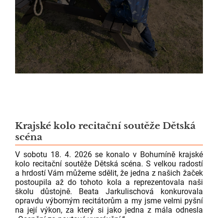
Krajské kolo recitační soutěže Dětská
scéna
V sobotu 18. 4. 2026 se konalo v Bohumíně krajské
kolo recitační soutěže Dětská scéna. S velkou radostí
a hrdostí Vám můžeme sdělit, že jedna z našich žaček
postoupila až do tohoto kola a reprezentovala naši
školu důstojně. Beata Jarkulischová konkurovala
opravdu výborným recitátorům a my jsme velmi pyšní
na její výkon, za který si jako jedna z mála odnesla