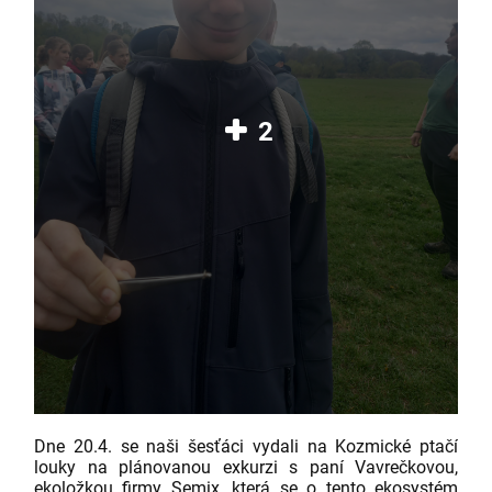
2
Dne 20.4. se naši šesťáci vydali na Kozmické ptačí
louky na plánovanou exkurzi s paní Vavrečkovou,
ekoložkou firmy Semix, která se o tento ekosystém