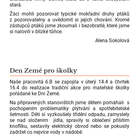
stará.
Žáci mohli pozorovat typické mokřadní druhy ptáků
z pozorovatelny a uvědomit si jejich chování. Kromě
zástupců ptáků jsme zkoumali i bezobratlé, které jsme
si nalovili v blízké tůňce.
Alena Sokolová
Den Země pro školky
Naše pracovitá 6.B se zapojila v úterý 14.4 a čtvrtek
16.4 do realizace tradiční akce pro mateřské školky
pořádané ke Dni Země.
Na připravených stanovištích jsme dětem pomáhali s
pochopením problematiky plýtvání a spotřebitelské
šetrnosti. Děti si vyzkoušely třídění odpadu, zamyslely
se nad složením jídla, spravily si oblečení přišitím
knoflíku, sestavily elektrický obvod nebo se pokusily
zadržet co nejvíce vody v nádobě.