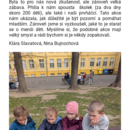
Byla to pro nás nová zkušenost, ale zároveň velká
zábava. Přišla k nám spousta školek (za dva dny
skoro 200 dětí), ale také i naši prvňáčci. Tato akce
nám ukázala, jak důležité je být pozorní a pomáhat
mladším. Zároveň jsme si vyzkoušeli, jaké to je starat
se o menší děti. Myslíme si, že podobné akce mají
velký smysl a rádi bychom si je někdy zopakovali.
Klára Slavatová, Nina Bujnochová