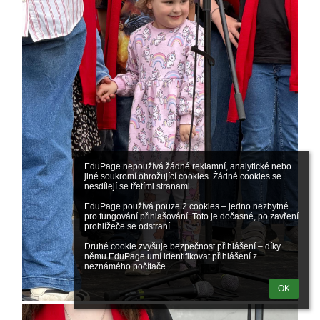
EduPage nepoužívá žádné reklamní, analytické nebo 
jiné soukromí ohrožující cookies. Žádné cookies se 
nesdílejí se třetími stranami.

EduPage používá pouze 2 cookies – jedno nezbytné 
pro fungování přihlašování. Toto je dočasné, po zavření 
prohlížeče se odstraní.

Druhé cookie zvyšuje bezpečnost přihlášení – díky 
němu EduPage umí identifikovat přihlášení z 
neznámého počítače.
OK