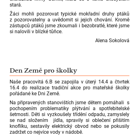
stará.
Žáci mohli pozorovat typické mokřadní druhy ptáků
z pozorovatelny a uvědomit si jejich chování. Kromě
zástupců ptáků jsme zkoumali i bezobratlé, které jsme
si nalovili v blízké tůňce.
Alena Sokolová
Den Země pro školky
Naše pracovitá 6.B se zapojila v úterý 14.4 a čtvrtek
16.4 do realizace tradiční akce pro mateřské školky
pořádané ke Dni Země.
Na připravených stanovištích jsme dětem pomáhali s
pochopením problematiky plýtvání a spotřebitelské
šetrnosti. Děti si vyzkoušely třídění odpadu, zamyslely
se nad složením jídla, spravily si oblečení přišitím
knoflíku, sestavily elektrický obvod nebo se pokusily
zadržet co nejvíce vody v nádobě.