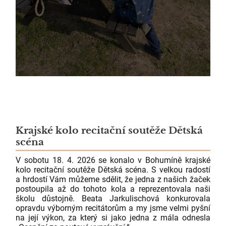
Krajské kolo recitační soutěže Dětská
scéna
V sobotu 18. 4. 2026 se konalo v Bohumíně krajské
kolo recitační soutěže Dětská scéna. S velkou radostí
a hrdostí Vám můžeme sdělit, že jedna z našich žaček
postoupila až do tohoto kola a reprezentovala naši
školu důstojně. Beata Jarkulischová konkurovala
opravdu výborným recitátorům a my jsme velmi pyšní
na její výkon, za který si jako jedna z mála odnesla