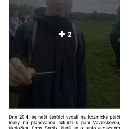
2
Dne 20.4. se naši šesťáci vydali na Kozmické ptačí
louky na plánovanou exkurzi s paní Vavrečkovou,
ekoložkou firmy Semix, která se o tento ekosystém