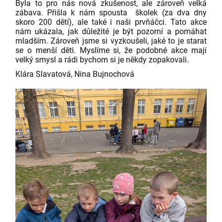
Byla to pro nás nová zkušenost, ale zároveň velká
zábava. Přišla k nám spousta školek (za dva dny
skoro 200 dětí), ale také i naši prvňáčci. Tato akce
nám ukázala, jak důležité je být pozorní a pomáhat
mladším. Zároveň jsme si vyzkoušeli, jaké to je starat
se o menší děti. Myslíme si, že podobné akce mají
velký smysl a rádi bychom si je někdy zopakovali.
Klára Slavatová, Nina Bujnochová