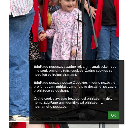
EduPage nepoužívá žádné reklamní, analytické nebo 
jiné soukromí ohrožující cookies. Žádné cookies se 
nesdílejí se třetími stranami.

EduPage používá pouze 2 cookies – jedno nezbytné 
pro fungování přihlašování. Toto je dočasné, po zavření 
prohlížeče se odstraní.

Druhé cookie zvyšuje bezpečnost přihlášení – díky 
němu EduPage umí identifikovat přihlášení z 
neznámého počítače.
OK