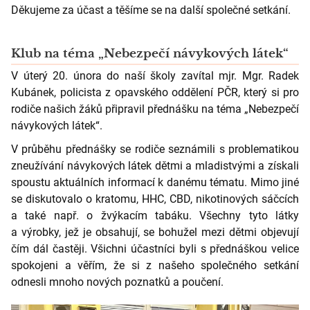
Děkujeme za účast a těšíme se na další společné setkání.
Klub na téma „Nebezpečí návykových látek“
V úterý 20. února do naší školy zavítal mjr. Mgr. Radek
Kubánek, policista z opavského oddělení PČR, který si pro
rodiče našich žáků připravil přednášku na téma „Nebezpečí
návykových látek“.
V průběhu přednášky se rodiče seznámili s problematikou
zneužívání návykových látek dětmi a mladistvými a získali
spoustu aktuálních informací k danému tématu. Mimo jiné
se diskutovalo o kratomu, HHC, CBD, nikotinových sáčcích
a také např. o žvýkacím tabáku. Všechny tyto látky
a výrobky, jež je obsahují, se bohužel mezi dětmi objevují
čím dál častěji. Všichni účastníci byli s přednáškou velice
spokojeni a věřím, že si z našeho společného setkání
odnesli mnoho nových poznatků a poučení.