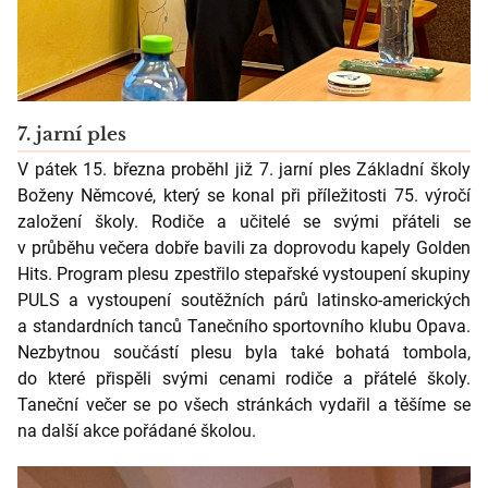
7. jarní ples
V pátek 15. března proběhl již 7. jarní ples Základní školy
Boženy Němcové, který se konal při příležitosti 75. výročí
založení školy. Rodiče a učitelé se svými přáteli se
v průběhu večera dobře bavili za doprovodu kapely Golden
Hits. Program plesu zpestřilo stepařské vystoupení skupiny
PULS a vystoupení soutěžních párů latinsko-amerických
a standardních tanců Tanečního sportovního klubu Opava.
Nezbytnou součástí plesu byla také bohatá tombola,
do které přispěli svými cenami rodiče a přátelé školy.
Taneční večer se po všech stránkách vydařil a těšíme se
na další akce pořádané školou.